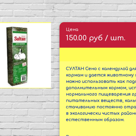
Цена
150.00 руб / шт.
СУЛТАН Сено с календулой дл
кормам и дается животному 
можно использовать как подс
дополнительным кормом, ист
нормального пищеварения гр
питательных веществ, каль
стачиванию постоянно отра
в экологически чистых райо
естественным образом.