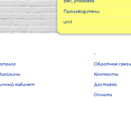
Вес, упаковка
Производители
unit
-
аталог
Обратная связ
агазины
Контакты
ичный кабинет
Доставка
Оплата