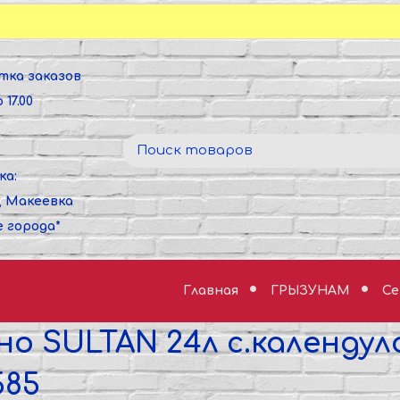
тка заказов
 17.00
ка:
, Макеевка
е города*
Главная
ГРЫЗУНАМ
Се
но SULTAN 24л с.календул
585