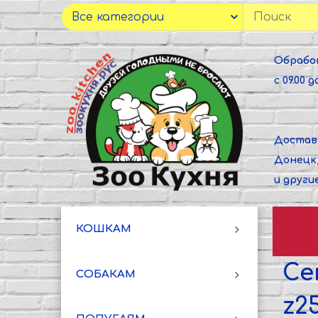
Обрабо
с 09.00 до
Достав
Донецк
и други
КОШКАМ
Се
СОБАКАМ
z2