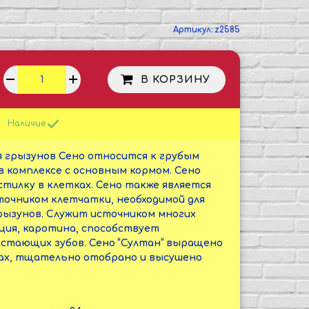
Артикул:
z2585
В КОРЗИНУ
Наличие
я грызунов Сено относится к грубым
в комплексе с основным кормом. Сено
тилку в клетках. Сено также является
очником клетчатки, необходимой для
ызунов. Служит источником многих
ция, каротина, способствует
стающих зубов. Сено “Султан” выращено
нах, тщательно отобрано и высушено