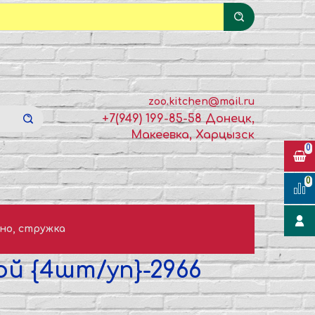
zoo.kitchen@mail.ru
+7(949) 199-85-58 Донецк,
Макеевка, Харцызск
0
0
но, стружка
ой {4шт/уп}-2966