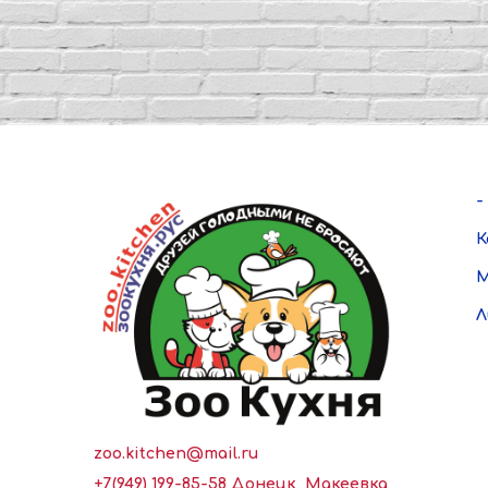
-
К
М
Л
zoo.kitchen@mail.ru
+7(949) 199-85-58 Донецк, Макеевка,