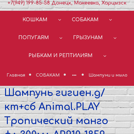
+7(949) 199-85-58 Донецк, Макеевка, Харцызск
КОШКАМ
СОБАКАМ
ПОПУГАЯМ
ГРЫЗУНАМ
РЫБКАМ И РЕПТИЛИЯМ
Главная
СОБАКАМ
Шампуни и мыло
Шампунь гигиен.д/
кт+сб Animal.PLAY
Тропический манго