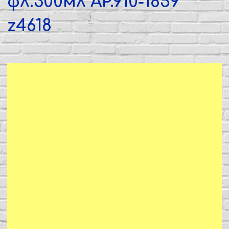
фл.300мл AP.910-1859
z4618