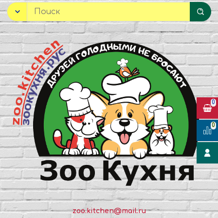
0
0
zoo.kitchen@mail.ru