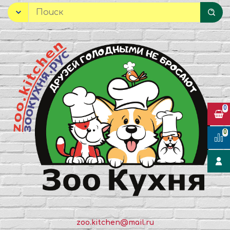
0
0
zoo.kitchen@mail.ru