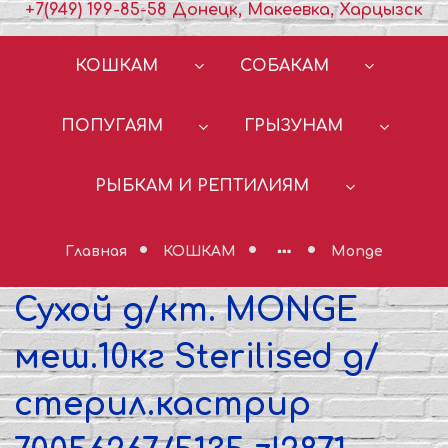
+7(949) 199-85-58 Донецк, Макеевка, Харцызск
КОШКАМ
СОБАКАМ
ПОПУГАЯМ
ГРЫЗУНАМ
РЫБКАМ И РЕПТИЛИЯМ
Главная
КОШКАМ
Monge
Сухой д/кт. MONGE
меш.10кг Sterilised д/
стерил.кастрир