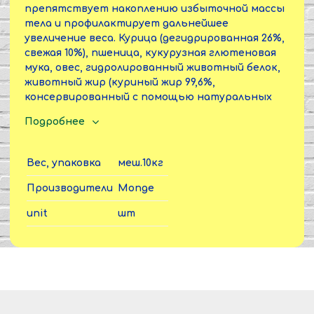
препятствует накоплению избыточной массы
тела и профилактирует дальнейшее
увеличение веса. Курица (дегидрированная 26%,
свежая 10%), пшеница, кукурузная глютеновая
мука, овес, гидролированный животный белок,
животный жир (куриный жир 99,6%,
консервированный с помощью натуральных
антиоксидантов), нерастворимые гороховые
Подробнее
волокна, яичный порошок (с высоким
содержанием полноценного белка), рыба
(дегидрированный лосось), рыбий жир (масло
Вес, упаковка
меш.10кг
лосося), таурин, КОС (ксилоолигосахариды 3г/
кг),гидрализованные дрожжи (МОС), юкка
Производители
Monge
Шидигера.
unit
шт