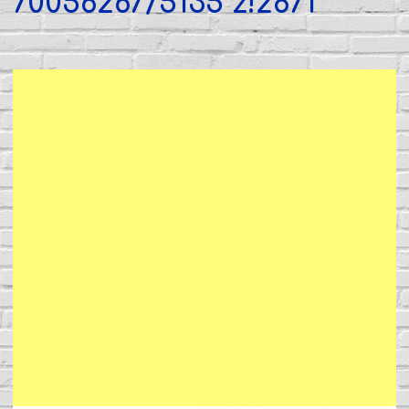
70056267/5135 z!2871