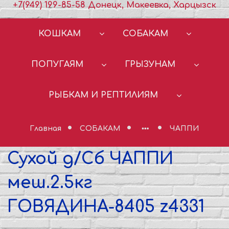
+7(949) 199-85-58 Донецк, Макеевка, Харцызск
КОШКАМ
СОБАКАМ
ПОПУГАЯМ
ГРЫЗУНАМ
РЫБКАМ И РЕПТИЛИЯМ
Главная
СОБАКАМ
ЧАППИ
Сухой д/Сб ЧАППИ
меш.2.5кг
ГОВЯДИНА-8405 z4331