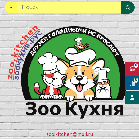
0
0
zoo.kitchen@mail.ru