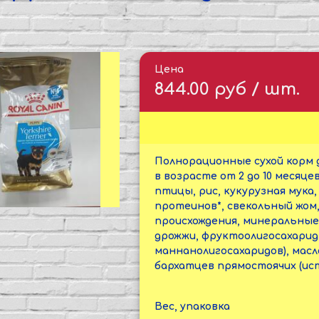
Цена
844.00 руб / шт.
Полнорационные сухой корм 
в возрасте от 2 до 10 меся
птицы, рис, кукурузная мук
протеинов*, свекольный жом
происхождения, минеральные 
дрожжи, фруктоолигосахарид
мaннанолигосахаридов), масло
бархатцев прямостоячих (ис
Вес, упаковка