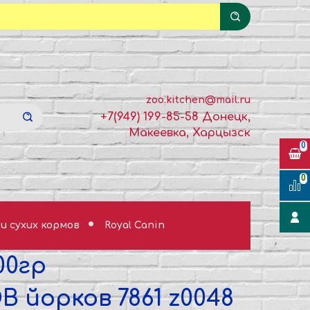
zoo.kitchen@mail.ru
+7(949) 199-85-58 Донецк,
Макеевка, Харцызск
0
0
и сухих кормов
Royal Canin
00гр
В йорков 7861 z0048