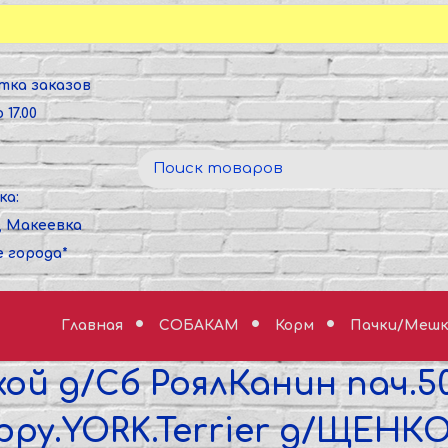
тка заказов
 17.00
ка:
, Макеевка
е города*
Главная
СОБАКАМ
Корм
Пачки/Мешк
хой д/Сб РоялКанин пач.5
ppy.YORK.Terrier д/ЩЕНКО