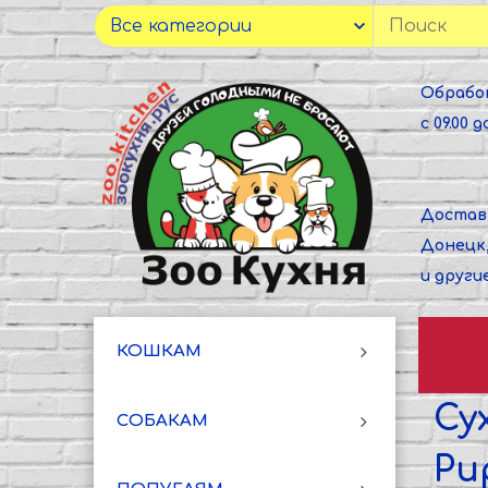
Обрабо
с 09.00 до
Достав
Донецк
и други
КОШКАМ
Су
СОБАКАМ
Pu