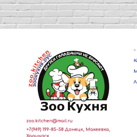
-
К
М
Л
zoo.kitchen@mail.ru
+7(949) 199-85-58 Донецк, Макеевка,
Харцызск