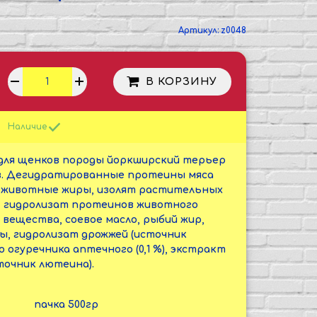
Артикул:
z0048
В КОРЗИНУ
Наличие
для щенков породы йоркширский терьер
цев. Дегидратированные протеины мяса
а, животные жиры, изолят растительных
, гидролизат протеинов животного
вещества, соевое масло, рыбий жир,
ы, гидролизат дрожжей (источник
 огуречника аптечного (0,1 %), экстракт
точник лютеина).
пачка 500гр