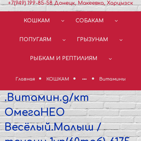
+7(949) 199-85-58 Донецк, Макеевка, Харцызск
КОШКАМ
СОБАКАМ
ПОПУГАЯМ
ГРЫЗУНАМ
РЫБКАМ И РЕПТИЛИЯМ
Главная
КОШКАМ
Витамины
.Витамин.д/кт
ОмегаНЕО
Весёлый.Малыш /