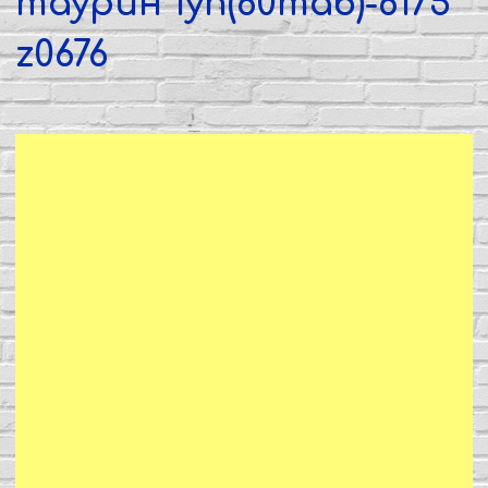
таурин 1уп(60таб)-6175
z0676