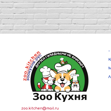
-
К
М
Л
zoo.kitchen@mail.ru