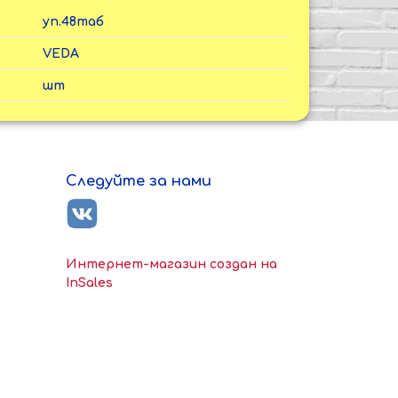
уп.48таб
VEDA
шт
Следуйте за нами
ь
Интернет-магазин создан на
InSales