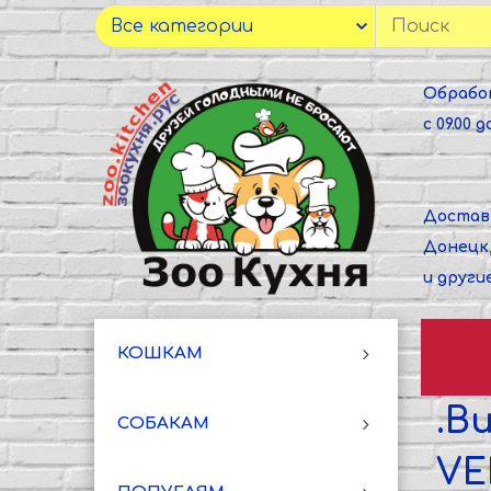
Обрабо
с 09.00 до
Достав
Донецк
и други
КОШКАМ
.В
СОБАКАМ
VE