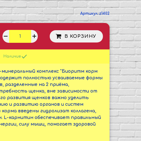
Артикул:
z1402
В КОРЗИНУ
Наличие
минеральный комплекс "Биоритм корм
г, содержит полностью усваиваемые формы
, разделенные на 2 приёма,
требность щенка, вне зависимости от
ого развития щенков важно уделить
ию и развитию органов и систем
 корма введены гидролизат коллагена,
н. L-карнитин обеспечивает правильный
нергии, силу мышц, помогает здоровой