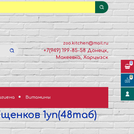
zoo.kitchen@mail.ru
+7(949) 199-85-58 Донецк,
Макеевка, Харцызск
0
0
гигиена
Витамины
щенков 1уп(48таб)