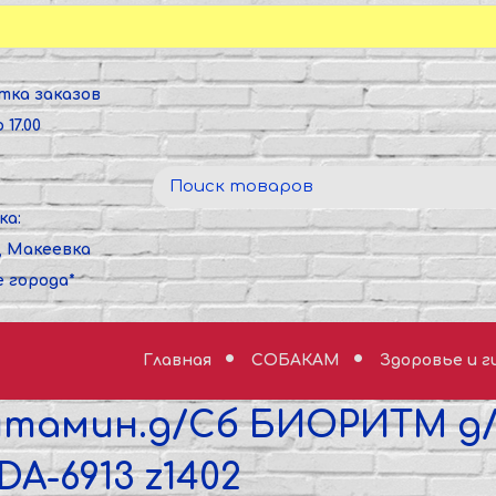
тка заказов
 17.00
ка:
, Макеевка
е города*
Главная
СОБАКАМ
Здоровье и 
итамин.д/Сб БИОРИТМ д/
DA-6913 z1402