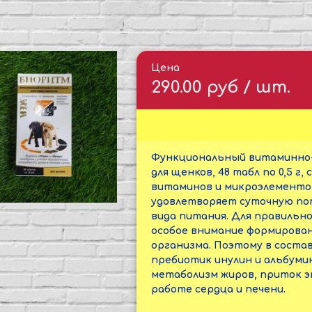
Цена
290.00 руб / шт.
Функциональный витаминно-
для щенков, 48 табл по 0,5 
витаминов и микроэлементов
удовлетворяет суточную по
вида питания. Для правильн
особое внимание формирован
организма. Поэтому в состав
пребиотик инулин и альбуми
метаболизм жиров, приток э
работе сердца и печени.