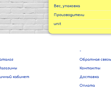
Вес, упаковка
Производители
unit
-
аталог
Обратная связ
агазины
Контакты
ичный кабинет
Доставка
Оплата